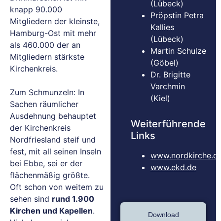
(Lübeck)
knapp 90.000
Pröpstin Petra
Mitgliedern der kleinste,
Kallies
Hamburg-Ost mit mehr
(Lübeck)
als 460.000 der an
Martin Schulze
Mitgliedern stärkste
(Göbel)
Kirchenkreis.
Dr. Brigitte
Varchmin
Zum Schmunzeln: In
(Kiel)
Sachen räumlicher
Ausdehnung behauptet
Weiterführende
der Kirchenkreis
Links
Nordfriesland steif und
fest, mit all seinen Inseln
www.nordkirche.d
bei Ebbe, sei er der
www.ekd.de
flächenmäßig größte.
Oft schon von weitem zu
sehen sind
rund 1.900
Kirchen und Kapellen
.
Download