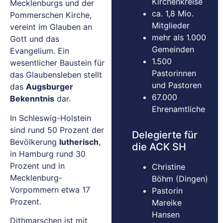
Kirchenkreise
Mecklenburgs und der
ca. 1,8 Mio.
Pommerschen Kirche,
Mitglieder
vereint im Glauben an
mehr als 1.000
Gott und das
Gemeinden
Evangelium. Ein
1.500
wesentlicher Baustein für
Pastorinnen
das Glaubensleben stellt
und Pastoren
das
Augsburger
67.000
Bekenntnis
dar.
Ehrenamtliche
In Schleswig-Holstein
sind rund 50 Prozent der
Delegierte für
Bevölkerung
lutherisch
,
die ACK SH
in Hamburg rund 30
Prozent und in
Christine
Mecklenburg-
Böhm (Dingen)
Vorpommern etwa 17
Pastorin
Prozent.
Mareike
Hansen
Dithmarschen ist mit