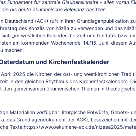
das Fundament für zentrale Glaubensinhalte – allen voran f
, die bis heute ökumenische Relevanz besitzen.
 in Deutschland (ACK) ruft in ihrer Grundlagenpublikation 
Jahrestag des Konzils von Nizäa zu verwenden und das Nizä
ich „im westlichen Kalender die Zeit um ‚Trinitatis‘ bzw. u
ensten am kommenden Wochenende, 14./15. Juni, diesem Auf
zu machen.
Osterdatum und Kirchenfestkalender
April 2025 die Kirchen der ost- und westkirchlichen Tradit
szeit in den gleichen Rhythmus des Kirchenfestkalenders. D
t den gemeinsamen ökumenischen Themen in theologischer 
ige Materialien verfügbar: liturgische Entwürfe, Gebets- und
u. a. das Grundlagendokument der ACK), Lesezeichen mit d
che Texte:
https://www.oekumene-ack.de/nizaea2025/mater